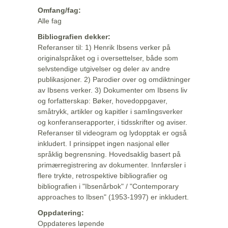
Omfang/fag:
Alle fag
Bibliografien dekker:
Referanser til: 1) Henrik Ibsens verker på
originalspråket og i oversettelser, både som
selvstendige utgivelser og deler av andre
publikasjoner. 2) Parodier over og omdiktninger
av Ibsens verker. 3) Dokumenter om Ibsens liv
og forfatterskap: Bøker, hovedoppgaver,
småtrykk, artikler og kapitler i samlingsverker
og konferanserapporter, i tidsskrifter og aviser.
Referanser til videogram og lydopptak er også
inkludert. I prinsippet ingen nasjonal eller
språklig begrensning. Hovedsaklig basert på
primærregistrering av dokumenter. Innførsler i
flere trykte, retrospektive bibliografier og
bibliografien i "Ibsenårbok" / "Contemporary
approaches to Ibsen" (1953-1997) er inkludert.
Oppdatering:
Oppdateres løpende