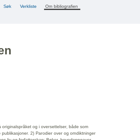
Søk
Verkliste
Om bibliografien
ien
å originalspråket og i oversettelser, både som
e publikasjoner. 2) Parodier over og omdiktninger
ns liv og forfatterskap: Bøker, hovedoppgaver,