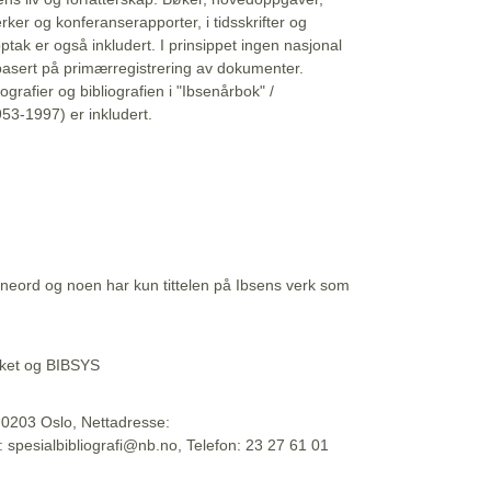
erker og konferanserapporter, i tidsskrifter og
ptak er også inkludert. I prinsippet ingen nasjonal
basert på primærregistrering av dokumenter.
liografier og bibliografien i "Ibsenårbok" /
53-1997) er inkludert.
eord og noen har kun tittelen på Ibsens verk som
teket og BIBSYS
, 0203 Oslo, Nettadresse:
t: spesialbibliografi@nb.no, Telefon: 23 27 61 01
 09:45:34