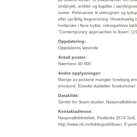
småtrykk, artikler og kapitler i samlingsv
aviser. Referanser til videogram og lydop
eller språklig begrensning. Hovedsaklig 
Innførsler i flere trykte, retrospektive bib
"Contemporary approaches to Ibsen" (19
Oppdatering:
Oppdateres løpende
Antall poster:
Nærmere 40 000
Andre opplysninger:
Mange av postene mangler foreløpig emn
emneord. Enkelte dubletter forekommer.
Datakilde:
Senter for Ibsen-studier, Nasjonalbiblio
Kontaktadresse:
Nasjonalbiblioteket, Postboks 2674 Solli
http://www.nb.no/bibliografi/ibsen, E-pos
Beskrivelsen sist oppdatert: 2022-06-20