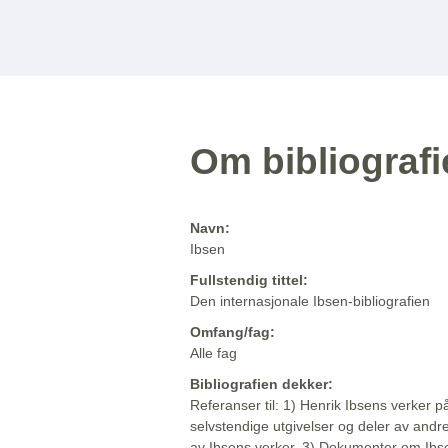
Om bibliograf
Navn:
Ibsen
Fullstendig tittel:
Den internasjonale Ibsen-bibliografien
Omfang/fag:
Alle fag
Bibliografien dekker:
Referanser til: 1) Henrik Ibsens verker p
selvstendige utgivelser og deler av andr
av Ibsens verker. 3) Dokumenter om Ibse