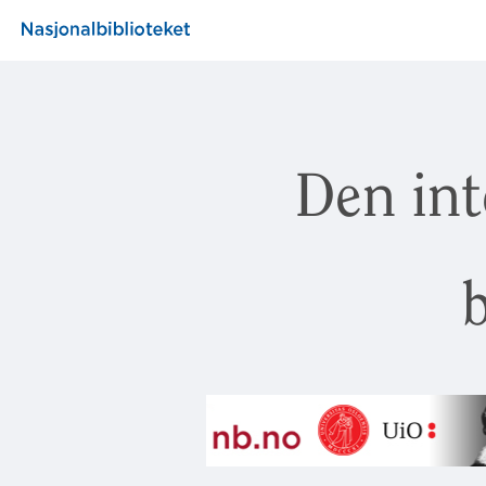
Den int
b