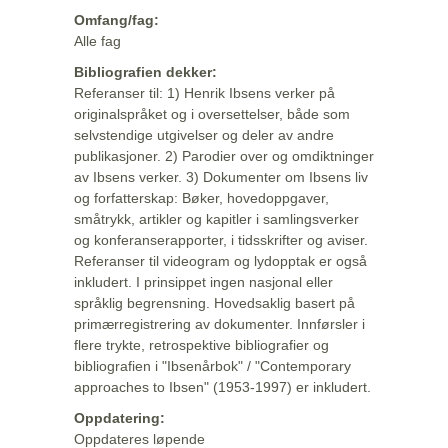
Omfang/fag:
Alle fag
Bibliografien dekker:
Referanser til: 1) Henrik Ibsens verker på
originalspråket og i oversettelser, både som
selvstendige utgivelser og deler av andre
publikasjoner. 2) Parodier over og omdiktninger
av Ibsens verker. 3) Dokumenter om Ibsens liv
og forfatterskap: Bøker, hovedoppgaver,
småtrykk, artikler og kapitler i samlingsverker
og konferanserapporter, i tidsskrifter og aviser.
Referanser til videogram og lydopptak er også
inkludert. I prinsippet ingen nasjonal eller
språklig begrensning. Hovedsaklig basert på
primærregistrering av dokumenter. Innførsler i
flere trykte, retrospektive bibliografier og
bibliografien i "Ibsenårbok" / "Contemporary
approaches to Ibsen" (1953-1997) er inkludert.
Oppdatering:
Oppdateres løpende