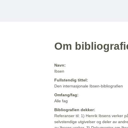
Om bibliograf
Navn:
Ibsen
Fullstendig tittel:
Den internasjonale Ibsen-bibliografien
Omfang/fag:
Alle fag
Bibliografien dekker:
Referanser til: 1) Henrik Ibsens verker p
selvstendige utgivelser og deler av andr
av Ibsens verker. 3) Dokumenter om Ibse