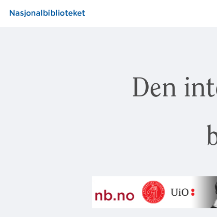
Den int
b