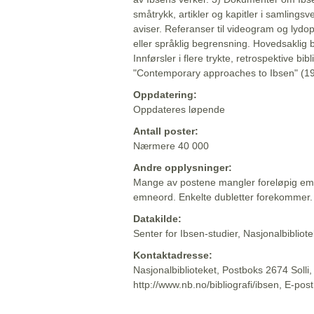
småtrykk, artikler og kapitler i samlingsv
aviser. Referanser til videogram og lydop
eller språklig begrensning. Hovedsaklig 
Innførsler i flere trykte, retrospektive bib
"Contemporary approaches to Ibsen" (19
Oppdatering:
Oppdateres løpende
Antall poster:
Nærmere 40 000
Andre opplysninger:
Mange av postene mangler foreløpig emn
emneord. Enkelte dubletter forekommer.
Datakilde:
Senter for Ibsen-studier, Nasjonalbiblio
Kontaktadresse:
Nasjonalbiblioteket, Postboks 2674 Solli
http://www.nb.no/bibliografi/ibsen, E-pos
Beskrivelsen sist oppdatert: 2022-06-20