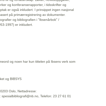
erker og konferanserapporter, i tidsskrifter og
ptak er også inkludert. I prinsippet ingen nasjonal
basert på primærregistrering av dokumenter.
liografier og bibliografien i "Ibsenårbok" /
53-1997) er inkludert.
eord og noen har kun tittelen på Ibsens verk som
teket og BIBSYS
, 0203 Oslo, Nettadresse:
t: spesialbibliografi@nb.no, Telefon: 23 27 61 01
 09:45:34