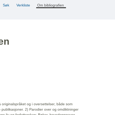
Søk
Verkliste
Om bibliografien
ien
å originalspråket og i oversettelser, både som
e publikasjoner. 2) Parodier over og omdiktninger
ns liv og forfatterskap: Bøker, hovedoppgaver,