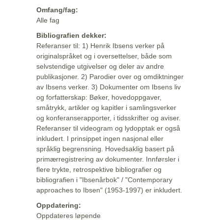
Omfang/fag:
Alle fag
Bibliografien dekker:
Referanser til: 1) Henrik Ibsens verker på
originalspråket og i oversettelser, både som
selvstendige utgivelser og deler av andre
publikasjoner. 2) Parodier over og omdiktninger
av Ibsens verker. 3) Dokumenter om Ibsens liv
og forfatterskap: Bøker, hovedoppgaver,
småtrykk, artikler og kapitler i samlingsverker
og konferanserapporter, i tidsskrifter og aviser.
Referanser til videogram og lydopptak er også
inkludert. I prinsippet ingen nasjonal eller
språklig begrensning. Hovedsaklig basert på
primærregistrering av dokumenter. Innførsler i
flere trykte, retrospektive bibliografier og
bibliografien i "Ibsenårbok" / "Contemporary
approaches to Ibsen" (1953-1997) er inkludert.
Oppdatering:
Oppdateres løpende