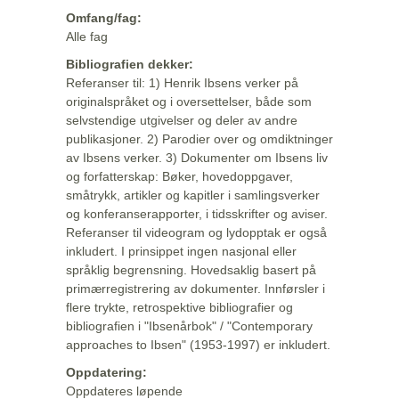
Omfang/fag:
Alle fag
Bibliografien dekker:
Referanser til: 1) Henrik Ibsens verker på
originalspråket og i oversettelser, både som
selvstendige utgivelser og deler av andre
publikasjoner. 2) Parodier over og omdiktninger
av Ibsens verker. 3) Dokumenter om Ibsens liv
og forfatterskap: Bøker, hovedoppgaver,
småtrykk, artikler og kapitler i samlingsverker
og konferanserapporter, i tidsskrifter og aviser.
Referanser til videogram og lydopptak er også
inkludert. I prinsippet ingen nasjonal eller
språklig begrensning. Hovedsaklig basert på
primærregistrering av dokumenter. Innførsler i
flere trykte, retrospektive bibliografier og
bibliografien i "Ibsenårbok" / "Contemporary
approaches to Ibsen" (1953-1997) er inkludert.
Oppdatering:
Oppdateres løpende