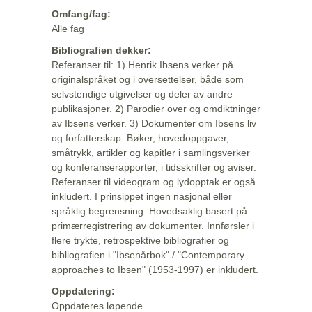
Omfang/fag:
Alle fag
Bibliografien dekker:
Referanser til: 1) Henrik Ibsens verker på
originalspråket og i oversettelser, både som
selvstendige utgivelser og deler av andre
publikasjoner. 2) Parodier over og omdiktninger
av Ibsens verker. 3) Dokumenter om Ibsens liv
og forfatterskap: Bøker, hovedoppgaver,
småtrykk, artikler og kapitler i samlingsverker
og konferanserapporter, i tidsskrifter og aviser.
Referanser til videogram og lydopptak er også
inkludert. I prinsippet ingen nasjonal eller
språklig begrensning. Hovedsaklig basert på
primærregistrering av dokumenter. Innførsler i
flere trykte, retrospektive bibliografier og
bibliografien i "Ibsenårbok" / "Contemporary
approaches to Ibsen" (1953-1997) er inkludert.
Oppdatering:
Oppdateres løpende