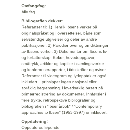
Omfang/fag:
Alle fag
Bibliografien dekker:
Referanser til: 1) Henrik Ibsens verker på
originalspråket og i oversettelser, både som
selvstendige utgivelser og deler av andre
publikasjoner. 2) Parodier over og omdiktninger
av Ibsens verker. 3) Dokumenter om Ibsens liv
og forfatterskap: Bøker, hovedoppgaver,
småtrykk, artikler og kapitler i samlingsverker
og konferanserapporter, i tidsskrifter og aviser.
Referanser til videogram og lydopptak er også
inkludert. I prinsippet ingen nasjonal eller
språklig begrensning. Hovedsaklig basert på
primærregistrering av dokumenter. Innførsler i
flere trykte, retrospektive bibliografier og
bibliografien i "Ibsenårbok" / "Contemporary
approaches to Ibsen" (1953-1997) er inkludert.
Oppdatering:
Oppdateres løpende