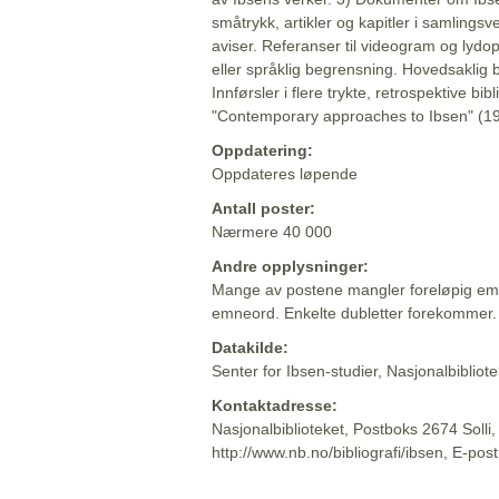
småtrykk, artikler og kapitler i samlingsv
aviser. Referanser til videogram og lydop
eller språklig begrensning. Hovedsaklig 
Innførsler i flere trykte, retrospektive bib
"Contemporary approaches to Ibsen" (19
Oppdatering:
Oppdateres løpende
Antall poster:
Nærmere 40 000
Andre opplysninger:
Mange av postene mangler foreløpig emn
emneord. Enkelte dubletter forekommer.
Datakilde:
Senter for Ibsen-studier, Nasjonalbiblio
Kontaktadresse:
Nasjonalbiblioteket, Postboks 2674 Solli
http://www.nb.no/bibliografi/ibsen, E-pos
Beskrivelsen sist oppdatert: 2022-06-20