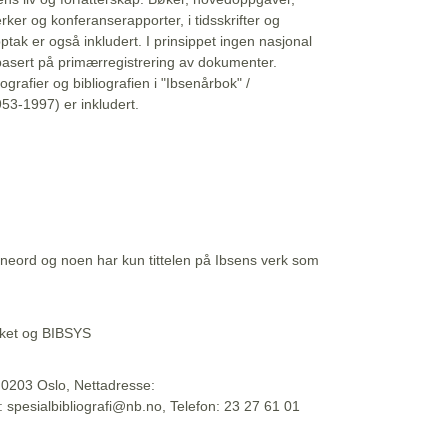
erker og konferanserapporter, i tidsskrifter og
ptak er også inkludert. I prinsippet ingen nasjonal
basert på primærregistrering av dokumenter.
liografier og bibliografien i "Ibsenårbok" /
53-1997) er inkludert.
eord og noen har kun tittelen på Ibsens verk som
teket og BIBSYS
, 0203 Oslo, Nettadresse:
t: spesialbibliografi@nb.no, Telefon: 23 27 61 01
 09:45:34