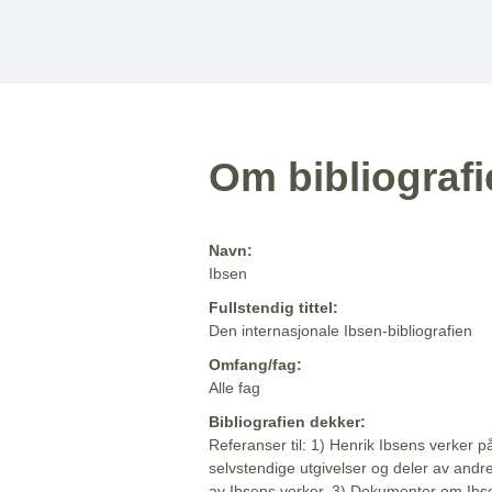
Om bibliograf
Navn:
Ibsen
Fullstendig tittel:
Den internasjonale Ibsen-bibliografien
Omfang/fag:
Alle fag
Bibliografien dekker:
Referanser til: 1) Henrik Ibsens verker p
selvstendige utgivelser og deler av andr
av Ibsens verker. 3) Dokumenter om Ibse