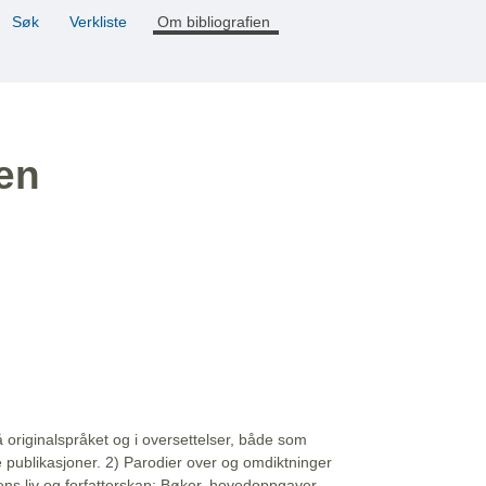
Søk
Verkliste
Om bibliografien
ien
å originalspråket og i oversettelser, både som
e publikasjoner. 2) Parodier over og omdiktninger
ns liv og forfatterskap: Bøker, hovedoppgaver,