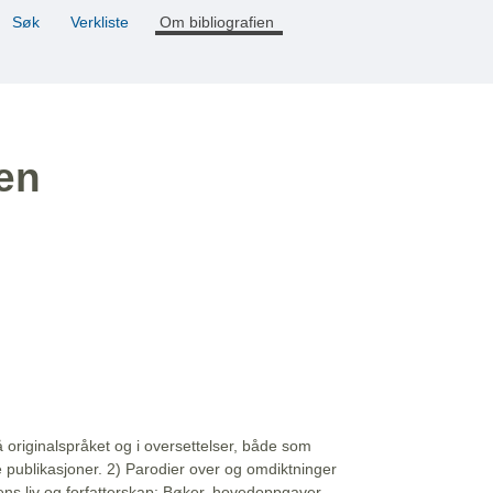
Søk
Verkliste
Om bibliografien
ien
å originalspråket og i oversettelser, både som
e publikasjoner. 2) Parodier over og omdiktninger
ns liv og forfatterskap: Bøker, hovedoppgaver,