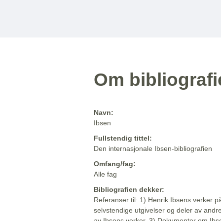
Om bibliograf
Navn:
Ibsen
Fullstendig tittel:
Den internasjonale Ibsen-bibliografien
Omfang/fag:
Alle fag
Bibliografien dekker:
Referanser til: 1) Henrik Ibsens verker p
selvstendige utgivelser og deler av andr
av Ibsens verker. 3) Dokumenter om Ibse