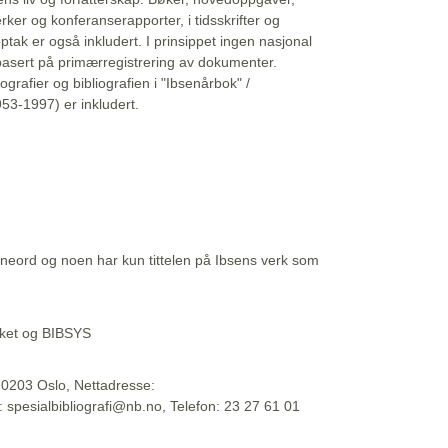
erker og konferanserapporter, i tidsskrifter og
ptak er også inkludert. I prinsippet ingen nasjonal
basert på primærregistrering av dokumenter.
liografier og bibliografien i "Ibsenårbok" /
53-1997) er inkludert.
eord og noen har kun tittelen på Ibsens verk som
teket og BIBSYS
, 0203 Oslo, Nettadresse:
t: spesialbibliografi@nb.no, Telefon: 23 27 61 01
 09:45:34