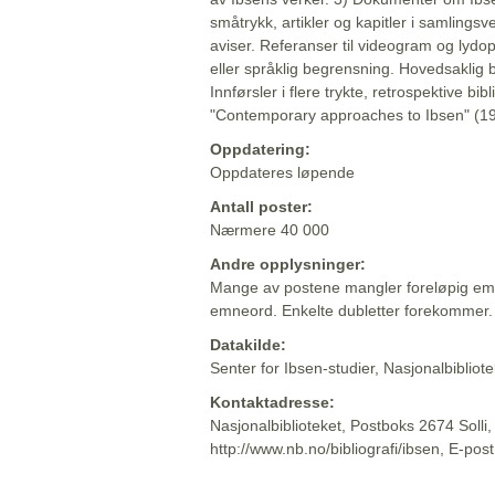
småtrykk, artikler og kapitler i samlingsv
aviser. Referanser til videogram og lydop
eller språklig begrensning. Hovedsaklig 
Innførsler i flere trykte, retrospektive bib
"Contemporary approaches to Ibsen" (19
Oppdatering:
Oppdateres løpende
Antall poster:
Nærmere 40 000
Andre opplysninger:
Mange av postene mangler foreløpig emn
emneord. Enkelte dubletter forekommer.
Datakilde:
Senter for Ibsen-studier, Nasjonalbiblio
Kontaktadresse:
Nasjonalbiblioteket, Postboks 2674 Solli
http://www.nb.no/bibliografi/ibsen, E-pos
Beskrivelsen sist oppdatert: 2022-06-20