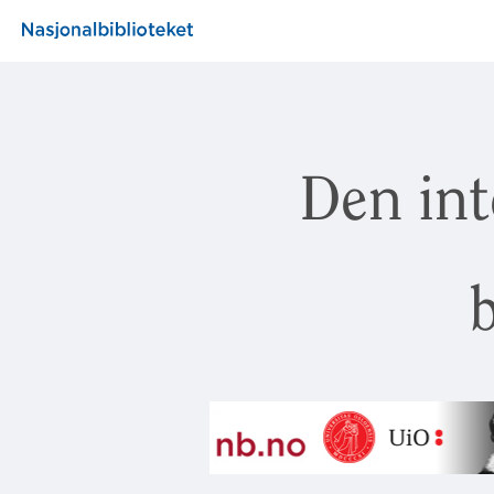
Den int
b