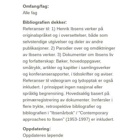
Omfang/fag:
Alle fag
Bibliografien dekker:
Referanser til: 1) Henrik Ibsens verker på
originalspråket og i oversettelser, både som
selvstendige utgivelser og deler av andre
publikasjoner. 2) Parodier over og omdiktninger
av Ibsens verker. 3) Dokumenter om Ibsens liv
og forfatterskap: Bøker, hovedoppgaver,
småtrykk, artikler og kapitler i samlingsverker
og konferanserapporter, i tidsskrifter og aviser.
Referanser til videogram og lydopptak er også
inkludert. I prinsippet ingen nasjonal eller
språklig begrensning. Hovedsaklig basert på
primærregistrering av dokumenter. Innførsler i
flere trykte, retrospektive bibliografier og
bibliografien i "Ibsenårbok" / "Contemporary
approaches to Ibsen" (1953-1997) er inkludert.
Oppdatering:
Oppdateres løpende