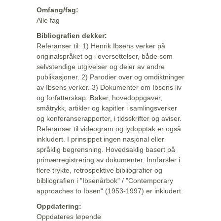
Omfang/fag:
Alle fag
Bibliografien dekker:
Referanser til: 1) Henrik Ibsens verker på
originalspråket og i oversettelser, både som
selvstendige utgivelser og deler av andre
publikasjoner. 2) Parodier over og omdiktninger
av Ibsens verker. 3) Dokumenter om Ibsens liv
og forfatterskap: Bøker, hovedoppgaver,
småtrykk, artikler og kapitler i samlingsverker
og konferanserapporter, i tidsskrifter og aviser.
Referanser til videogram og lydopptak er også
inkludert. I prinsippet ingen nasjonal eller
språklig begrensning. Hovedsaklig basert på
primærregistrering av dokumenter. Innførsler i
flere trykte, retrospektive bibliografier og
bibliografien i "Ibsenårbok" / "Contemporary
approaches to Ibsen" (1953-1997) er inkludert.
Oppdatering:
Oppdateres løpende