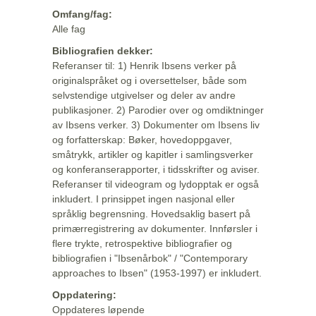
Omfang/fag:
Alle fag
Bibliografien dekker:
Referanser til: 1) Henrik Ibsens verker på
originalspråket og i oversettelser, både som
selvstendige utgivelser og deler av andre
publikasjoner. 2) Parodier over og omdiktninger
av Ibsens verker. 3) Dokumenter om Ibsens liv
og forfatterskap: Bøker, hovedoppgaver,
småtrykk, artikler og kapitler i samlingsverker
og konferanserapporter, i tidsskrifter og aviser.
Referanser til videogram og lydopptak er også
inkludert. I prinsippet ingen nasjonal eller
språklig begrensning. Hovedsaklig basert på
primærregistrering av dokumenter. Innførsler i
flere trykte, retrospektive bibliografier og
bibliografien i "Ibsenårbok" / "Contemporary
approaches to Ibsen" (1953-1997) er inkludert.
Oppdatering:
Oppdateres løpende