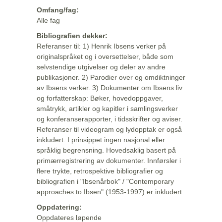
Omfang/fag:
Alle fag
Bibliografien dekker:
Referanser til: 1) Henrik Ibsens verker på
originalspråket og i oversettelser, både som
selvstendige utgivelser og deler av andre
publikasjoner. 2) Parodier over og omdiktninger
av Ibsens verker. 3) Dokumenter om Ibsens liv
og forfatterskap: Bøker, hovedoppgaver,
småtrykk, artikler og kapitler i samlingsverker
og konferanserapporter, i tidsskrifter og aviser.
Referanser til videogram og lydopptak er også
inkludert. I prinsippet ingen nasjonal eller
språklig begrensning. Hovedsaklig basert på
primærregistrering av dokumenter. Innførsler i
flere trykte, retrospektive bibliografier og
bibliografien i "Ibsenårbok" / "Contemporary
approaches to Ibsen" (1953-1997) er inkludert.
Oppdatering:
Oppdateres løpende