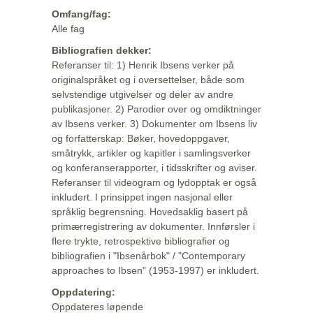
Omfang/fag:
Alle fag
Bibliografien dekker:
Referanser til: 1) Henrik Ibsens verker på
originalspråket og i oversettelser, både som
selvstendige utgivelser og deler av andre
publikasjoner. 2) Parodier over og omdiktninger
av Ibsens verker. 3) Dokumenter om Ibsens liv
og forfatterskap: Bøker, hovedoppgaver,
småtrykk, artikler og kapitler i samlingsverker
og konferanserapporter, i tidsskrifter og aviser.
Referanser til videogram og lydopptak er også
inkludert. I prinsippet ingen nasjonal eller
språklig begrensning. Hovedsaklig basert på
primærregistrering av dokumenter. Innførsler i
flere trykte, retrospektive bibliografier og
bibliografien i "Ibsenårbok" / "Contemporary
approaches to Ibsen" (1953-1997) er inkludert.
Oppdatering:
Oppdateres løpende