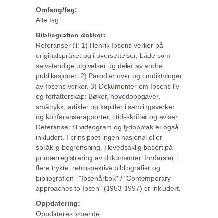
Omfang/fag:
Alle fag
Bibliografien dekker:
Referanser til: 1) Henrik Ibsens verker på
originalspråket og i oversettelser, både som
selvstendige utgivelser og deler av andre
publikasjoner. 2) Parodier over og omdiktninger
av Ibsens verker. 3) Dokumenter om Ibsens liv
og forfatterskap: Bøker, hovedoppgaver,
småtrykk, artikler og kapitler i samlingsverker
og konferanserapporter, i tidsskrifter og aviser.
Referanser til videogram og lydopptak er også
inkludert. I prinsippet ingen nasjonal eller
språklig begrensning. Hovedsaklig basert på
primærregistrering av dokumenter. Innførsler i
flere trykte, retrospektive bibliografier og
bibliografien i "Ibsenårbok" / "Contemporary
approaches to Ibsen" (1953-1997) er inkludert.
Oppdatering:
Oppdateres løpende