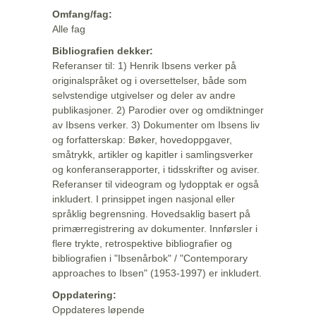
Omfang/fag:
Alle fag
Bibliografien dekker:
Referanser til: 1) Henrik Ibsens verker på
originalspråket og i oversettelser, både som
selvstendige utgivelser og deler av andre
publikasjoner. 2) Parodier over og omdiktninger
av Ibsens verker. 3) Dokumenter om Ibsens liv
og forfatterskap: Bøker, hovedoppgaver,
småtrykk, artikler og kapitler i samlingsverker
og konferanserapporter, i tidsskrifter og aviser.
Referanser til videogram og lydopptak er også
inkludert. I prinsippet ingen nasjonal eller
språklig begrensning. Hovedsaklig basert på
primærregistrering av dokumenter. Innførsler i
flere trykte, retrospektive bibliografier og
bibliografien i "Ibsenårbok" / "Contemporary
approaches to Ibsen" (1953-1997) er inkludert.
Oppdatering:
Oppdateres løpende