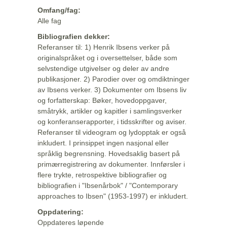
Omfang/fag:
Alle fag
Bibliografien dekker:
Referanser til: 1) Henrik Ibsens verker på
originalspråket og i oversettelser, både som
selvstendige utgivelser og deler av andre
publikasjoner. 2) Parodier over og omdiktninger
av Ibsens verker. 3) Dokumenter om Ibsens liv
og forfatterskap: Bøker, hovedoppgaver,
småtrykk, artikler og kapitler i samlingsverker
og konferanserapporter, i tidsskrifter og aviser.
Referanser til videogram og lydopptak er også
inkludert. I prinsippet ingen nasjonal eller
språklig begrensning. Hovedsaklig basert på
primærregistrering av dokumenter. Innførsler i
flere trykte, retrospektive bibliografier og
bibliografien i "Ibsenårbok" / "Contemporary
approaches to Ibsen" (1953-1997) er inkludert.
Oppdatering:
Oppdateres løpende