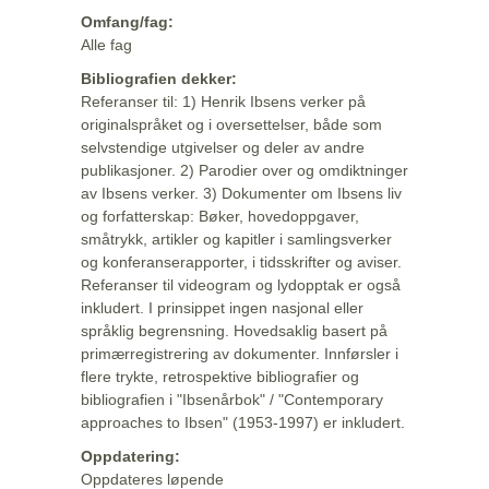
Omfang/fag:
Alle fag
Bibliografien dekker:
Referanser til: 1) Henrik Ibsens verker på
originalspråket og i oversettelser, både som
selvstendige utgivelser og deler av andre
publikasjoner. 2) Parodier over og omdiktninger
av Ibsens verker. 3) Dokumenter om Ibsens liv
og forfatterskap: Bøker, hovedoppgaver,
småtrykk, artikler og kapitler i samlingsverker
og konferanserapporter, i tidsskrifter og aviser.
Referanser til videogram og lydopptak er også
inkludert. I prinsippet ingen nasjonal eller
språklig begrensning. Hovedsaklig basert på
primærregistrering av dokumenter. Innførsler i
flere trykte, retrospektive bibliografier og
bibliografien i "Ibsenårbok" / "Contemporary
approaches to Ibsen" (1953-1997) er inkludert.
Oppdatering:
Oppdateres løpende