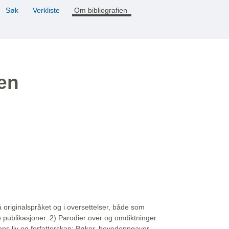
Søk
Verkliste
Om bibliografien
ien
å originalspråket og i oversettelser, både som
e publikasjoner. 2) Parodier over og omdiktninger
ns liv og forfatterskap: Bøker, hovedoppgaver,