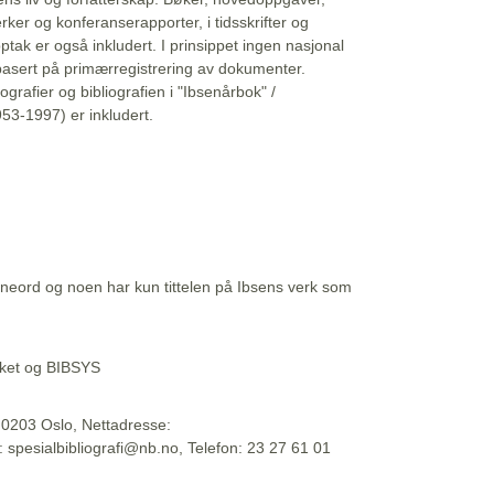
erker og konferanserapporter, i tidsskrifter og
ptak er også inkludert. I prinsippet ingen nasjonal
basert på primærregistrering av dokumenter.
liografier og bibliografien i "Ibsenårbok" /
53-1997) er inkludert.
eord og noen har kun tittelen på Ibsens verk som
teket og BIBSYS
, 0203 Oslo, Nettadresse:
t: spesialbibliografi@nb.no, Telefon: 23 27 61 01
 09:45:34