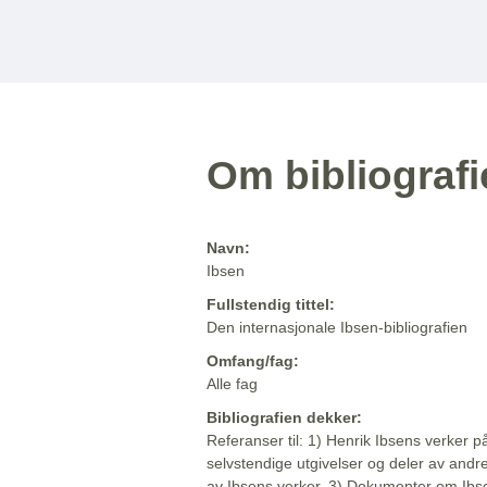
Om bibliograf
Navn:
Ibsen
Fullstendig tittel:
Den internasjonale Ibsen-bibliografien
Omfang/fag:
Alle fag
Bibliografien dekker:
Referanser til: 1) Henrik Ibsens verker p
selvstendige utgivelser og deler av andr
av Ibsens verker. 3) Dokumenter om Ibse