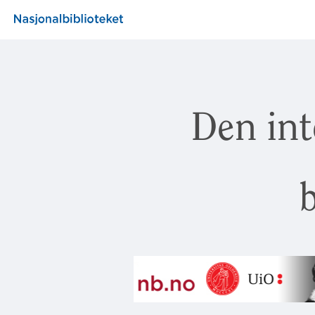
Den int
b