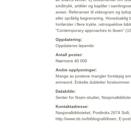
småtrykk, artikler og kapitler i samlingsv
aviser. Referanser til videogram og lydop
eller språklig begrensning. Hovedsaklig 
Innførsler i flere trykte, retrospektive bib
"Contemporary approaches to Ibsen" (19
Oppdatering:
Oppdateres løpende
Antall poster:
Nærmere 40 000
Andre opplysninger:
Mange av postene mangler foreløpig emn
emneord. Enkelte dubletter forekommer.
Datakilde:
Senter for Ibsen-studier, Nasjonalbiblio
Kontaktadresse:
Nasjonalbiblioteket, Postboks 2674 Solli
http://www.nb.no/bibliografi/ibsen, E-pos
Beskrivelsen sist oppdatert: 2022-06-20