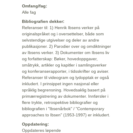
Omfang/fag:
Alle fag
Bibliografien dekker:
Referanser til: 1) Henrik Ibsens verker på
originalspråket og i oversettelser, både som
selvstendige utgivelser og deler av andre
publikasjoner. 2) Parodier over og omdiktninger
av Ibsens verker. 3) Dokumenter om Ibsens liv
og forfatterskap: Bøker, hovedoppgaver,
småtrykk, artikler og kapitler i samlingsverker
og konferanserapporter, i tidsskrifter og aviser.
Referanser til videogram og lydopptak er også
inkludert. I prinsippet ingen nasjonal eller
språklig begrensning. Hovedsaklig basert på
primærregistrering av dokumenter. Innførsler i
flere trykte, retrospektive bibliografier og
bibliografien i "Ibsenårbok" / "Contemporary
approaches to Ibsen" (1953-1997) er inkludert.
Oppdatering:
Oppdateres løpende