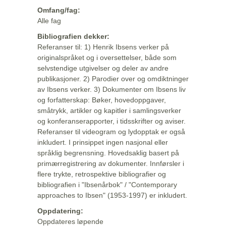
Omfang/fag:
Alle fag
Bibliografien dekker:
Referanser til: 1) Henrik Ibsens verker på
originalspråket og i oversettelser, både som
selvstendige utgivelser og deler av andre
publikasjoner. 2) Parodier over og omdiktninger
av Ibsens verker. 3) Dokumenter om Ibsens liv
og forfatterskap: Bøker, hovedoppgaver,
småtrykk, artikler og kapitler i samlingsverker
og konferanserapporter, i tidsskrifter og aviser.
Referanser til videogram og lydopptak er også
inkludert. I prinsippet ingen nasjonal eller
språklig begrensning. Hovedsaklig basert på
primærregistrering av dokumenter. Innførsler i
flere trykte, retrospektive bibliografier og
bibliografien i "Ibsenårbok" / "Contemporary
approaches to Ibsen" (1953-1997) er inkludert.
Oppdatering:
Oppdateres løpende