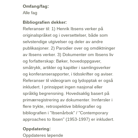
Omfang/fag:
Alle fag
Bibliografien dekker:
Referanser til: 1) Henrik Ibsens verker på
originalspråket og i oversettelser, både som
selvstendige utgivelser og deler av andre
publikasjoner. 2) Parodier over og omdiktninger
av Ibsens verker. 3) Dokumenter om Ibsens liv
og forfatterskap: Bøker, hovedoppgaver,
småtrykk, artikler og kapitler i samlingsverker
og konferanserapporter, i tidsskrifter og aviser.
Referanser til videogram og lydopptak er også
inkludert. I prinsippet ingen nasjonal eller
språklig begrensning. Hovedsaklig basert på
primærregistrering av dokumenter. Innførsler i
flere trykte, retrospektive bibliografier og
bibliografien i "Ibsenårbok" / "Contemporary
approaches to Ibsen" (1953-1997) er inkludert.
Oppdatering:
Oppdateres løpende