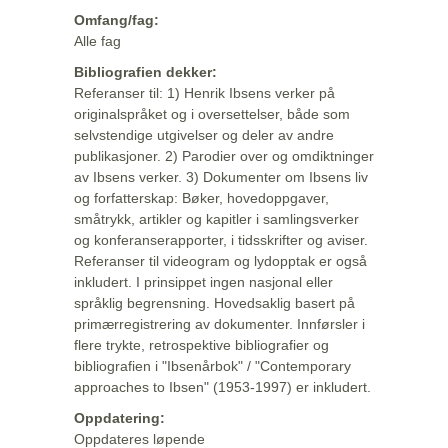
Omfang/fag:
Alle fag
Bibliografien dekker:
Referanser til: 1) Henrik Ibsens verker på
originalspråket og i oversettelser, både som
selvstendige utgivelser og deler av andre
publikasjoner. 2) Parodier over og omdiktninger
av Ibsens verker. 3) Dokumenter om Ibsens liv
og forfatterskap: Bøker, hovedoppgaver,
småtrykk, artikler og kapitler i samlingsverker
og konferanserapporter, i tidsskrifter og aviser.
Referanser til videogram og lydopptak er også
inkludert. I prinsippet ingen nasjonal eller
språklig begrensning. Hovedsaklig basert på
primærregistrering av dokumenter. Innførsler i
flere trykte, retrospektive bibliografier og
bibliografien i "Ibsenårbok" / "Contemporary
approaches to Ibsen" (1953-1997) er inkludert.
Oppdatering:
Oppdateres løpende