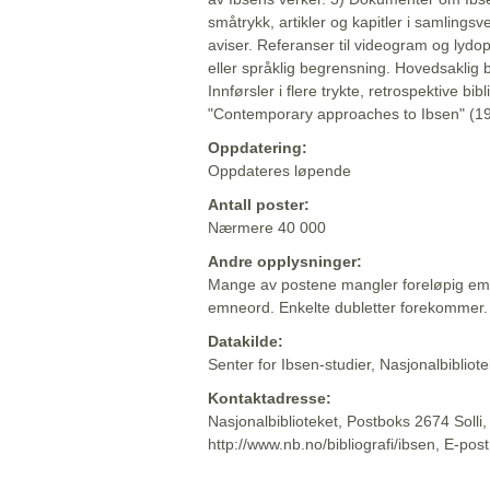
småtrykk, artikler og kapitler i samlingsv
aviser. Referanser til videogram og lydop
eller språklig begrensning. Hovedsaklig 
Innførsler i flere trykte, retrospektive bib
"Contemporary approaches to Ibsen" (19
Oppdatering:
Oppdateres løpende
Antall poster:
Nærmere 40 000
Andre opplysninger:
Mange av postene mangler foreløpig emn
emneord. Enkelte dubletter forekommer.
Datakilde:
Senter for Ibsen-studier, Nasjonalbiblio
Kontaktadresse:
Nasjonalbiblioteket, Postboks 2674 Solli
http://www.nb.no/bibliografi/ibsen, E-pos
Beskrivelsen sist oppdatert: 2022-06-20