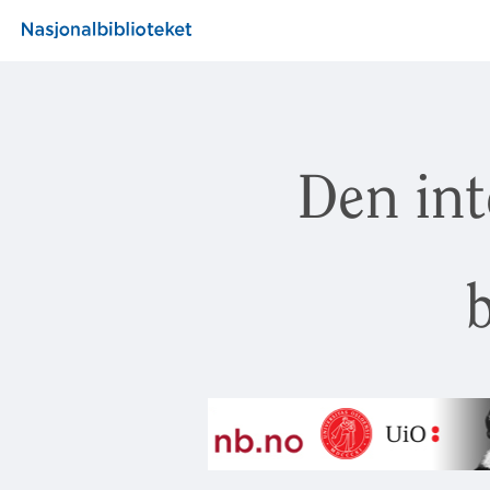
Den int
b