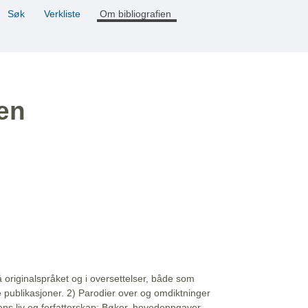
Søk
Verkliste
Om bibliografien
ien
å originalspråket og i oversettelser, både som
e publikasjoner. 2) Parodier over og omdiktninger
ns liv og forfatterskap: Bøker, hovedoppgaver,