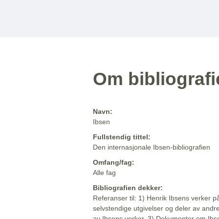
Om bibliograf
Navn:
Ibsen
Fullstendig tittel:
Den internasjonale Ibsen-bibliografien
Omfang/fag:
Alle fag
Bibliografien dekker:
Referanser til: 1) Henrik Ibsens verker p
selvstendige utgivelser og deler av andr
av Ibsens verker. 3) Dokumenter om Ibse