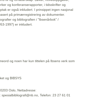
erker og konferanserapporter, i tidsskrifter og
ptak er også inkludert. I prinsippet ingen nasjonal
basert på primærregistrering av dokumenter.
liografier og bibliografien i "Ibsenårbok" /
53-1997) er inkludert.
eord og noen har kun tittelen på Ibsens verk som
teket og BIBSYS
, 0203 Oslo, Nettadresse:
t: spesialbibliografi@nb.no, Telefon: 23 27 61 01
 09:45:34