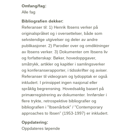
Omfang/fag:
Alle fag
Bibliografien dekker:
Referanser til: 1) Henrik Ibsens verker på
originalspråket og i oversettelser, både som
selvstendige utgivelser og deler av andre
publikasjoner. 2) Parodier over og omdiktninger
av Ibsens verker. 3) Dokumenter om Ibsens liv
og forfatterskap: Bøker, hovedoppgaver,
småtrykk, artikler og kapitler i samlingsverker
og konferanserapporter, i tidsskrifter og aviser.
Referanser til videogram og lydopptak er også
inkludert. I prinsippet ingen nasjonal eller
språklig begrensning. Hovedsaklig basert på
primærregistrering av dokumenter. Innførsler i
flere trykte, retrospektive bibliografier og
bibliografien i "Ibsenårbok" / "Contemporary
approaches to Ibsen" (1953-1997) er inkludert.
Oppdatering:
Oppdateres løpende