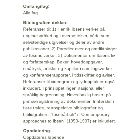
Omfang/fag:
Alle fag
Bibliografien dekker:
Referanser til: 1) Henrik Ibsens verker på
originalspråket og i oversettelser, både som
selvstendige utgivelser og deler av andre
publikasjoner. 2) Parodier over og omdiktninger
av Ibsens verker. 3) Dokumenter om Ibsens liv
og forfatterskap: Bøker, hovedoppgaver,
småtrykk, artikler og kapitler i samlingsverker
og konferanserapporter, i tidsskrifter og aviser.
Referanser til videogram og lydopptak er også
inkludert. I prinsippet ingen nasjonal eller
språklig begrensning. Hovedsaklig basert på
primærregistrering av dokumenter. Innførsler i
flere trykte, retrospektive bibliografier og
bibliografien i "Ibsenårbok" / "Contemporary
approaches to Ibsen" (1953-1997) er inkludert.
Oppdatering:
Oppdateres løpende