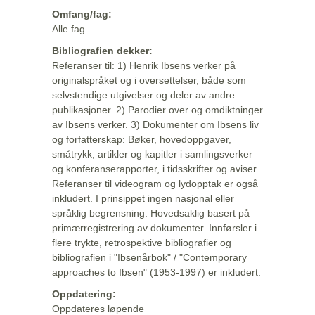
Omfang/fag:
Alle fag
Bibliografien dekker:
Referanser til: 1) Henrik Ibsens verker på
originalspråket og i oversettelser, både som
selvstendige utgivelser og deler av andre
publikasjoner. 2) Parodier over og omdiktninger
av Ibsens verker. 3) Dokumenter om Ibsens liv
og forfatterskap: Bøker, hovedoppgaver,
småtrykk, artikler og kapitler i samlingsverker
og konferanserapporter, i tidsskrifter og aviser.
Referanser til videogram og lydopptak er også
inkludert. I prinsippet ingen nasjonal eller
språklig begrensning. Hovedsaklig basert på
primærregistrering av dokumenter. Innførsler i
flere trykte, retrospektive bibliografier og
bibliografien i "Ibsenårbok" / "Contemporary
approaches to Ibsen" (1953-1997) er inkludert.
Oppdatering:
Oppdateres løpende