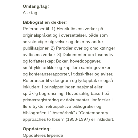
Omfang/fag:
Alle fag
Bibliografien dekker:
Referanser til: 1) Henrik Ibsens verker på
originalspråket og i oversettelser, både som
selvstendige utgivelser og deler av andre
publikasjoner. 2) Parodier over og omdiktninger
av Ibsens verker. 3) Dokumenter om Ibsens liv
og forfatterskap: Bøker, hovedoppgaver,
småtrykk, artikler og kapitler i samlingsverker
og konferanserapporter, i tidsskrifter og aviser.
Referanser til videogram og lydopptak er også
inkludert. I prinsippet ingen nasjonal eller
språklig begrensning. Hovedsaklig basert på
primærregistrering av dokumenter. Innførsler i
flere trykte, retrospektive bibliografier og
bibliografien i "Ibsenårbok" / "Contemporary
approaches to Ibsen" (1953-1997) er inkludert.
Oppdatering:
Oppdateres løpende