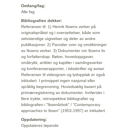
Omfang/fag:
Alle fag
Bibliografien dekker:
Referanser til: 1) Henrik Ibsens verker på
originalspråket og i oversettelser, både som
selvstendige utgivelser og deler av andre
publikasjoner. 2) Parodier over og omdiktninger
av Ibsens verker. 3) Dokumenter om Ibsens liv
og forfatterskap: Bøker, hovedoppgaver,
småtrykk, artikler og kapitler i samlingsverker
og konferanserapporter, i tidsskrifter og aviser.
Referanser til videogram og lydopptak er også
inkludert. I prinsippet ingen nasjonal eller
språklig begrensning. Hovedsaklig basert på
primærregistrering av dokumenter. Innførsler i
flere trykte, retrospektive bibliografier og
bibliografien i "Ibsenårbok" / "Contemporary
approaches to Ibsen" (1953-1997) er inkludert.
Oppdatering:
Oppdateres løpende