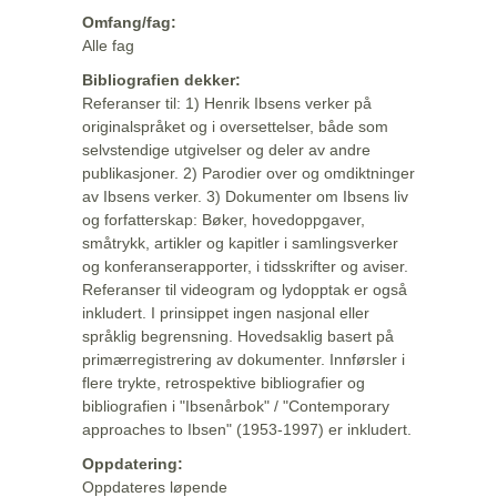
Omfang/fag:
Alle fag
Bibliografien dekker:
Referanser til: 1) Henrik Ibsens verker på
originalspråket og i oversettelser, både som
selvstendige utgivelser og deler av andre
publikasjoner. 2) Parodier over og omdiktninger
av Ibsens verker. 3) Dokumenter om Ibsens liv
og forfatterskap: Bøker, hovedoppgaver,
småtrykk, artikler og kapitler i samlingsverker
og konferanserapporter, i tidsskrifter og aviser.
Referanser til videogram og lydopptak er også
inkludert. I prinsippet ingen nasjonal eller
språklig begrensning. Hovedsaklig basert på
primærregistrering av dokumenter. Innførsler i
flere trykte, retrospektive bibliografier og
bibliografien i "Ibsenårbok" / "Contemporary
approaches to Ibsen" (1953-1997) er inkludert.
Oppdatering:
Oppdateres løpende