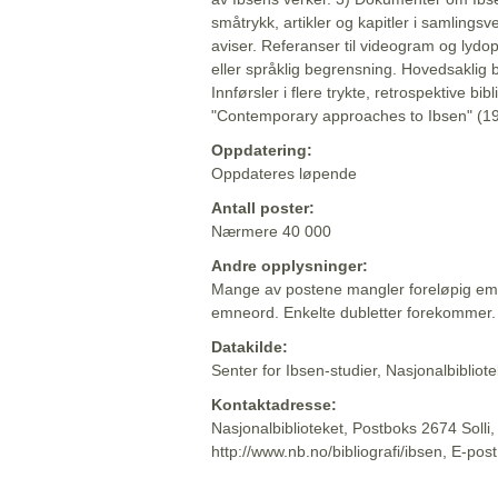
småtrykk, artikler og kapitler i samlingsv
aviser. Referanser til videogram og lydop
eller språklig begrensning. Hovedsaklig 
Innførsler i flere trykte, retrospektive bib
"Contemporary approaches to Ibsen" (19
Oppdatering:
Oppdateres løpende
Antall poster:
Nærmere 40 000
Andre opplysninger:
Mange av postene mangler foreløpig emn
emneord. Enkelte dubletter forekommer.
Datakilde:
Senter for Ibsen-studier, Nasjonalbiblio
Kontaktadresse:
Nasjonalbiblioteket, Postboks 2674 Solli
http://www.nb.no/bibliografi/ibsen, E-pos
Beskrivelsen sist oppdatert: 2022-06-20