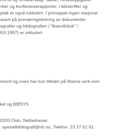
erker og konferanserapporter, i tidsskrifter og
ptak er også inkludert. I prinsippet ingen nasjonal
basert på primærregistrering av dokumenter.
liografier og bibliografien i "Ibsenårbok" /
53-1997) er inkludert.
eord og noen har kun tittelen på Ibsens verk som
teket og BIBSYS
, 0203 Oslo, Nettadresse:
t: spesialbibliografi@nb.no, Telefon: 23 27 61 01
 09:45:34