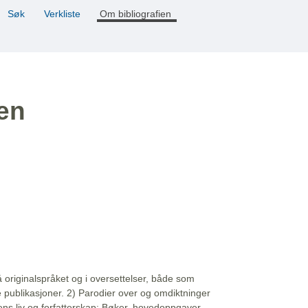
Søk
Verkliste
Om bibliografien
ien
å originalspråket og i oversettelser, både som
e publikasjoner. 2) Parodier over og omdiktninger
ns liv og forfatterskap: Bøker, hovedoppgaver,