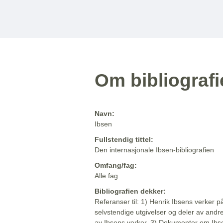
Om bibliograf
Navn:
Ibsen
Fullstendig tittel:
Den internasjonale Ibsen-bibliografien
Omfang/fag:
Alle fag
Bibliografien dekker:
Referanser til: 1) Henrik Ibsens verker p
selvstendige utgivelser og deler av andr
av Ibsens verker. 3) Dokumenter om Ibse