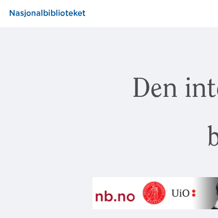
Den int
b