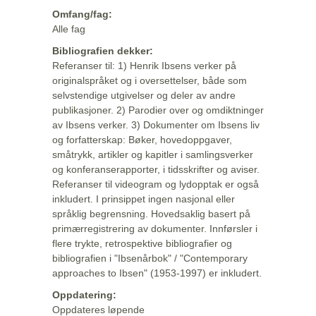
Omfang/fag:
Alle fag
Bibliografien dekker:
Referanser til: 1) Henrik Ibsens verker på
originalspråket og i oversettelser, både som
selvstendige utgivelser og deler av andre
publikasjoner. 2) Parodier over og omdiktninger
av Ibsens verker. 3) Dokumenter om Ibsens liv
og forfatterskap: Bøker, hovedoppgaver,
småtrykk, artikler og kapitler i samlingsverker
og konferanserapporter, i tidsskrifter og aviser.
Referanser til videogram og lydopptak er også
inkludert. I prinsippet ingen nasjonal eller
språklig begrensning. Hovedsaklig basert på
primærregistrering av dokumenter. Innførsler i
flere trykte, retrospektive bibliografier og
bibliografien i "Ibsenårbok" / "Contemporary
approaches to Ibsen" (1953-1997) er inkludert.
Oppdatering:
Oppdateres løpende