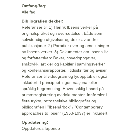
Omfang/fag:
Alle fag
Bibliografien dekker:
Referanser til: 1) Henrik Ibsens verker på
originalspråket og i oversettelser, både som
selvstendige utgivelser og deler av andre
publikasjoner. 2) Parodier over og omdiktninger
av Ibsens verker. 3) Dokumenter om Ibsens liv
og forfatterskap: Bøker, hovedoppgaver,
småtrykk, artikler og kapitler i samlingsverker
og konferanserapporter, i tidsskrifter og aviser.
Referanser til videogram og lydopptak er også
inkludert. I prinsippet ingen nasjonal eller
språklig begrensning. Hovedsaklig basert på
primærregistrering av dokumenter. Innførsler i
flere trykte, retrospektive bibliografier og
bibliografien i "Ibsenårbok" / "Contemporary
approaches to Ibsen" (1953-1997) er inkludert.
Oppdatering:
Oppdateres løpende