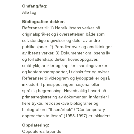
Omfang/fag:
Alle fag
Bibliografien dekker:
Referanser til: 1) Henrik Ibsens verker på
originalspråket og i oversettelser, både som
selvstendige utgivelser og deler av andre
publikasjoner. 2) Parodier over og omdiktninger
av Ibsens verker. 3) Dokumenter om Ibsens liv
og forfatterskap: Bøker, hovedoppgaver,
småtrykk, artikler og kapitler i samlingsverker
og konferanserapporter, i tidsskrifter og aviser.
Referanser til videogram og lydopptak er også
inkludert. I prinsippet ingen nasjonal eller
språklig begrensning. Hovedsaklig basert på
primærregistrering av dokumenter. Innførsler i
flere trykte, retrospektive bibliografier og
bibliografien i "Ibsenårbok" / "Contemporary
approaches to Ibsen" (1953-1997) er inkludert.
Oppdatering:
Oppdateres løpende