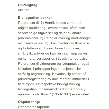
Omfang/fag:
Alle fag
Bibliografien dekker:
Referanser til: 1) Henrik Ibsens verker på
originalspråket og i oversettelser, både som
selvstendige utgivelser og deler av andre
publikasjoner. 2) Parodier over og omdiktninger
av Ibsens verker. 3) Dokumenter om Ibsens liv
og forfatterskap: Bøker, hovedoppgaver,
småtrykk, artikler og kapitler i samlingsverker
og konferanserapporter, i tidsskrifter og aviser.
Referanser til videogram og lydopptak er også
inkludert. I prinsippet ingen nasjonal eller
språklig begrensning. Hovedsaklig basert på
primærregistrering av dokumenter. Innførsler i
flere trykte, retrospektive bibliografier og
bibliografien i "Ibsenårbok" / "Contemporary
approaches to Ibsen" (1953-1997) er inkludert.
Oppdatering:
Oppdateres løpende