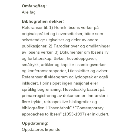
Omfang/fag:
Alle fag
Bibliografien dekker:
Referanser til: 1) Henrik Ibsens verker på
originalspråket og i oversettelser, både som
selvstendige utgivelser og deler av andre
publikasjoner. 2) Parodier over og omdiktninger
av Ibsens verker. 3) Dokumenter om Ibsens liv
og forfatterskap: Bøker, hovedoppgaver,
småtrykk, artikler og kapitler i samlingsverker
og konferanserapporter, i tidsskrifter og aviser.
Referanser til videogram og lydopptak er også
inkludert. I prinsippet ingen nasjonal eller
språklig begrensning. Hovedsaklig basert på
primærregistrering av dokumenter. Innførsler i
flere trykte, retrospektive bibliografier og
bibliografien i "Ibsenårbok" / "Contemporary
approaches to Ibsen" (1953-1997) er inkludert.
Oppdatering:
Oppdateres løpende