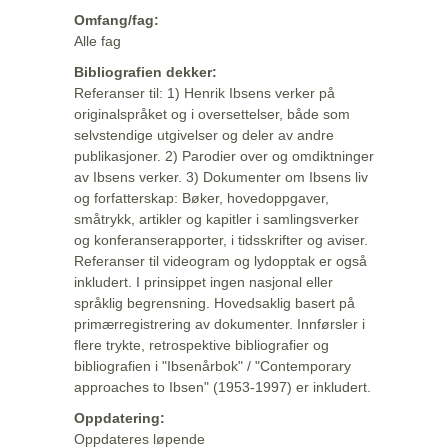
Omfang/fag:
Alle fag
Bibliografien dekker:
Referanser til: 1) Henrik Ibsens verker på
originalspråket og i oversettelser, både som
selvstendige utgivelser og deler av andre
publikasjoner. 2) Parodier over og omdiktninger
av Ibsens verker. 3) Dokumenter om Ibsens liv
og forfatterskap: Bøker, hovedoppgaver,
småtrykk, artikler og kapitler i samlingsverker
og konferanserapporter, i tidsskrifter og aviser.
Referanser til videogram og lydopptak er også
inkludert. I prinsippet ingen nasjonal eller
språklig begrensning. Hovedsaklig basert på
primærregistrering av dokumenter. Innførsler i
flere trykte, retrospektive bibliografier og
bibliografien i "Ibsenårbok" / "Contemporary
approaches to Ibsen" (1953-1997) er inkludert.
Oppdatering:
Oppdateres løpende