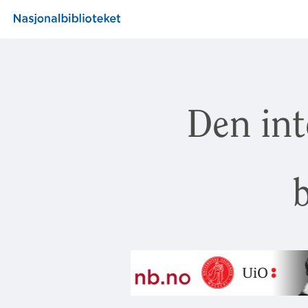
Den int
b