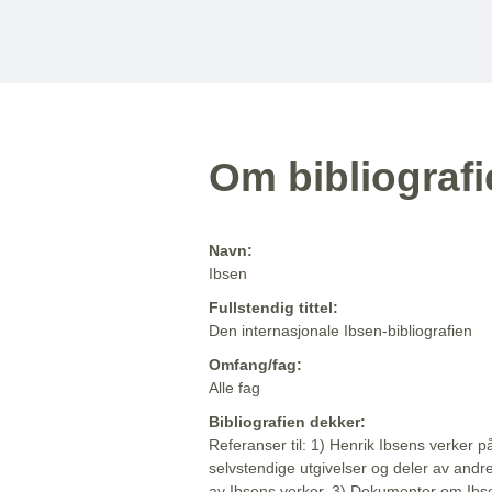
Om bibliograf
Navn:
Ibsen
Fullstendig tittel:
Den internasjonale Ibsen-bibliografien
Omfang/fag:
Alle fag
Bibliografien dekker:
Referanser til: 1) Henrik Ibsens verker p
selvstendige utgivelser og deler av andr
av Ibsens verker. 3) Dokumenter om Ibse