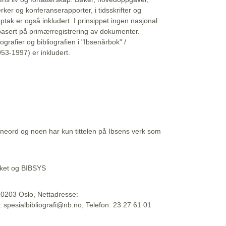
erker og konferanserapporter, i tidsskrifter og
ptak er også inkludert. I prinsippet ingen nasjonal
basert på primærregistrering av dokumenter.
liografier og bibliografien i "Ibsenårbok" /
53-1997) er inkludert.
eord og noen har kun tittelen på Ibsens verk som
teket og BIBSYS
, 0203 Oslo, Nettadresse:
t: spesialbibliografi@nb.no, Telefon: 23 27 61 01
 09:45:34