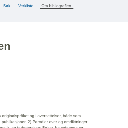
Søk
Verkliste
Om bibliografien
ien
å originalspråket og i oversettelser, både som
e publikasjoner. 2) Parodier over og omdiktninger
ns liv og forfatterskap: Bøker, hovedoppgaver,