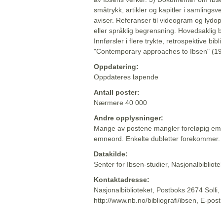
småtrykk, artikler og kapitler i samlingsv
aviser. Referanser til videogram og lydop
eller språklig begrensning. Hovedsaklig 
Innførsler i flere trykte, retrospektive bib
"Contemporary approaches to Ibsen" (19
Oppdatering:
Oppdateres løpende
Antall poster:
Nærmere 40 000
Andre opplysninger:
Mange av postene mangler foreløpig emn
emneord. Enkelte dubletter forekommer.
Datakilde:
Senter for Ibsen-studier, Nasjonalbiblio
Kontaktadresse:
Nasjonalbiblioteket, Postboks 2674 Solli
http://www.nb.no/bibliografi/ibsen, E-pos
Beskrivelsen sist oppdatert: 2022-06-20