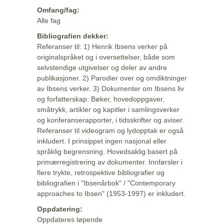
Omfang/fag:
Alle fag
Bibliografien dekker:
Referanser til: 1) Henrik Ibsens verker på
originalspråket og i oversettelser, både som
selvstendige utgivelser og deler av andre
publikasjoner. 2) Parodier over og omdiktninger
av Ibsens verker. 3) Dokumenter om Ibsens liv
og forfatterskap: Bøker, hovedoppgaver,
småtrykk, artikler og kapitler i samlingsverker
og konferanserapporter, i tidsskrifter og aviser.
Referanser til videogram og lydopptak er også
inkludert. I prinsippet ingen nasjonal eller
språklig begrensning. Hovedsaklig basert på
primærregistrering av dokumenter. Innførsler i
flere trykte, retrospektive bibliografier og
bibliografien i "Ibsenårbok" / "Contemporary
approaches to Ibsen" (1953-1997) er inkludert.
Oppdatering:
Oppdateres løpende