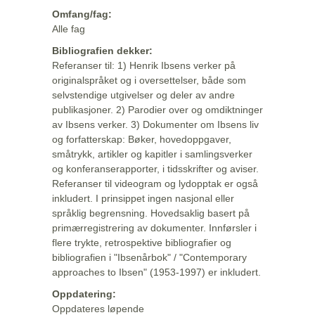
Omfang/fag:
Alle fag
Bibliografien dekker:
Referanser til: 1) Henrik Ibsens verker på
originalspråket og i oversettelser, både som
selvstendige utgivelser og deler av andre
publikasjoner. 2) Parodier over og omdiktninger
av Ibsens verker. 3) Dokumenter om Ibsens liv
og forfatterskap: Bøker, hovedoppgaver,
småtrykk, artikler og kapitler i samlingsverker
og konferanserapporter, i tidsskrifter og aviser.
Referanser til videogram og lydopptak er også
inkludert. I prinsippet ingen nasjonal eller
språklig begrensning. Hovedsaklig basert på
primærregistrering av dokumenter. Innførsler i
flere trykte, retrospektive bibliografier og
bibliografien i "Ibsenårbok" / "Contemporary
approaches to Ibsen" (1953-1997) er inkludert.
Oppdatering:
Oppdateres løpende