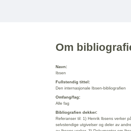
Om bibliograf
Navn:
Ibsen
Fullstendig tittel:
Den internasjonale Ibsen-bibliografien
Omfang/fag:
Alle fag
Bibliografien dekker:
Referanser til: 1) Henrik Ibsens verker p
selvstendige utgivelser og deler av andr
av Ibsens verker. 3) Dokumenter om Ibse