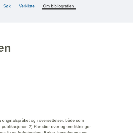
Søk
Verkliste
Om bibliografien
ien
å originalspråket og i oversettelser, både som
e publikasjoner. 2) Parodier over og omdiktninger
ns liv og forfatterskap: Bøker, hovedoppgaver,