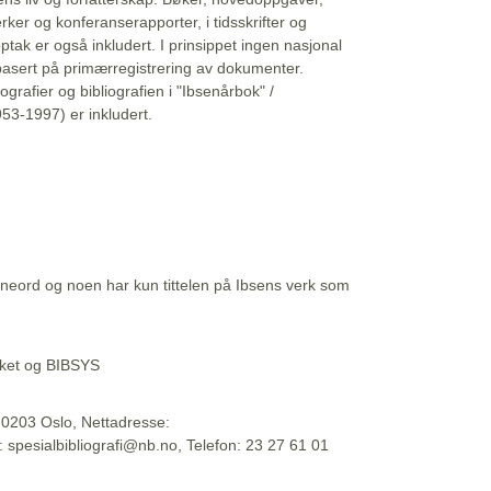
erker og konferanserapporter, i tidsskrifter og
ptak er også inkludert. I prinsippet ingen nasjonal
basert på primærregistrering av dokumenter.
liografier og bibliografien i "Ibsenårbok" /
53-1997) er inkludert.
eord og noen har kun tittelen på Ibsens verk som
teket og BIBSYS
, 0203 Oslo, Nettadresse:
t: spesialbibliografi@nb.no, Telefon: 23 27 61 01
 09:45:34