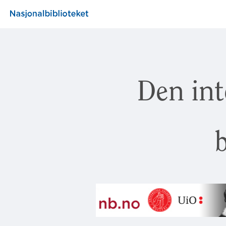
Den int
b