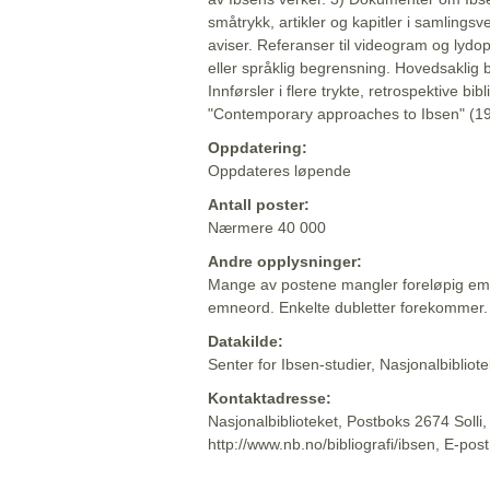
småtrykk, artikler og kapitler i samlingsv
aviser. Referanser til videogram og lydop
eller språklig begrensning. Hovedsaklig 
Innførsler i flere trykte, retrospektive bib
"Contemporary approaches to Ibsen" (19
Oppdatering:
Oppdateres løpende
Antall poster:
Nærmere 40 000
Andre opplysninger:
Mange av postene mangler foreløpig emn
emneord. Enkelte dubletter forekommer.
Datakilde:
Senter for Ibsen-studier, Nasjonalbiblio
Kontaktadresse:
Nasjonalbiblioteket, Postboks 2674 Solli
http://www.nb.no/bibliografi/ibsen, E-pos
Beskrivelsen sist oppdatert: 2022-06-20