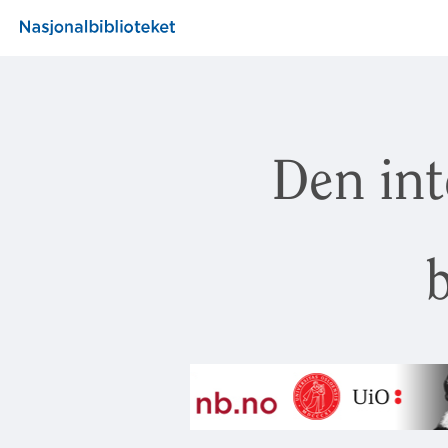
Den int
b