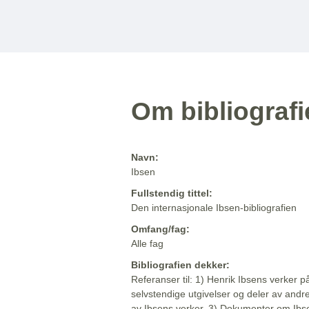
Om bibliograf
Navn:
Ibsen
Fullstendig tittel:
Den internasjonale Ibsen-bibliografien
Omfang/fag:
Alle fag
Bibliografien dekker:
Referanser til: 1) Henrik Ibsens verker p
selvstendige utgivelser og deler av andr
av Ibsens verker. 3) Dokumenter om Ibse