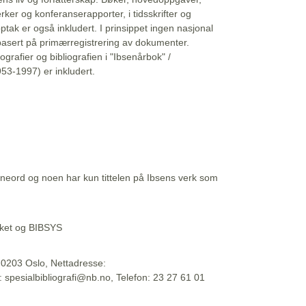
erker og konferanserapporter, i tidsskrifter og
ptak er også inkludert. I prinsippet ingen nasjonal
basert på primærregistrering av dokumenter.
liografier og bibliografien i "Ibsenårbok" /
53-1997) er inkludert.
eord og noen har kun tittelen på Ibsens verk som
teket og BIBSYS
, 0203 Oslo, Nettadresse:
t: spesialbibliografi@nb.no, Telefon: 23 27 61 01
 09:45:34