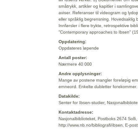
småtrykk, artikler og kapitler i samlingsv
aviser. Referanser til videogram og lydop
eller språklig begrensning. Hovedsaklig 
Innførsler i flere trykte, retrospektive bib
"Contemporary approaches to Ibsen" (19
Oppdatering:
Oppdateres løpende
Antall poster:
Nærmere 40 000
Andre opplysninger:
Mange av postene mangler foreløpig emn
emneord. Enkelte dubletter forekommer.
Datakilde:
Senter for Ibsen-studier, Nasjonalbiblio
Kontaktadresse:
Nasjonalbiblioteket, Postboks 2674 Solli
http://www.nb.no/bibliografi/ibsen, E-pos
Beskrivelsen sist oppdatert: 2022-06-20