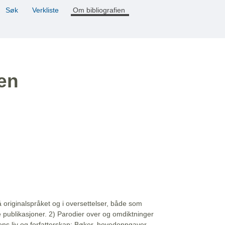
Søk
Verkliste
Om bibliografien
ien
å originalspråket og i oversettelser, både som
e publikasjoner. 2) Parodier over og omdiktninger
ns liv og forfatterskap: Bøker, hovedoppgaver,