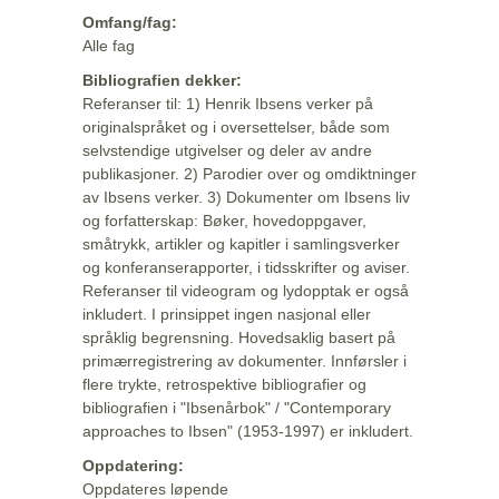
Omfang/fag:
Alle fag
Bibliografien dekker:
Referanser til: 1) Henrik Ibsens verker på
originalspråket og i oversettelser, både som
selvstendige utgivelser og deler av andre
publikasjoner. 2) Parodier over og omdiktninger
av Ibsens verker. 3) Dokumenter om Ibsens liv
og forfatterskap: Bøker, hovedoppgaver,
småtrykk, artikler og kapitler i samlingsverker
og konferanserapporter, i tidsskrifter og aviser.
Referanser til videogram og lydopptak er også
inkludert. I prinsippet ingen nasjonal eller
språklig begrensning. Hovedsaklig basert på
primærregistrering av dokumenter. Innførsler i
flere trykte, retrospektive bibliografier og
bibliografien i "Ibsenårbok" / "Contemporary
approaches to Ibsen" (1953-1997) er inkludert.
Oppdatering:
Oppdateres løpende