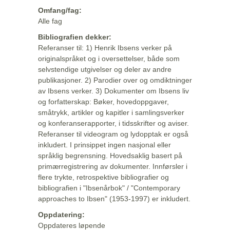
Omfang/fag:
Alle fag
Bibliografien dekker:
Referanser til: 1) Henrik Ibsens verker på
originalspråket og i oversettelser, både som
selvstendige utgivelser og deler av andre
publikasjoner. 2) Parodier over og omdiktninger
av Ibsens verker. 3) Dokumenter om Ibsens liv
og forfatterskap: Bøker, hovedoppgaver,
småtrykk, artikler og kapitler i samlingsverker
og konferanserapporter, i tidsskrifter og aviser.
Referanser til videogram og lydopptak er også
inkludert. I prinsippet ingen nasjonal eller
språklig begrensning. Hovedsaklig basert på
primærregistrering av dokumenter. Innførsler i
flere trykte, retrospektive bibliografier og
bibliografien i "Ibsenårbok" / "Contemporary
approaches to Ibsen" (1953-1997) er inkludert.
Oppdatering:
Oppdateres løpende