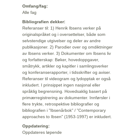
Omfang/fag:
Alle fag
Bibliografien dekker:
Referanser til: 1) Henrik Ibsens verker på
originalspråket og i oversettelser, både som
selvstendige utgivelser og deler av andre
publikasjoner. 2) Parodier over og omdiktninger
av Ibsens verker. 3) Dokumenter om Ibsens liv
og forfatterskap: Bøker, hovedoppgaver,
småtrykk, artikler og kapitler i samlingsverker
og konferanserapporter, i tidsskrifter og aviser.
Referanser til videogram og lydopptak er også
inkludert. I prinsippet ingen nasjonal eller
språklig begrensning. Hovedsaklig basert på
primærregistrering av dokumenter. Innførsler i
flere trykte, retrospektive bibliografier og
bibliografien i "Ibsenårbok" / "Contemporary
approaches to Ibsen" (1953-1997) er inkludert.
Oppdatering:
Oppdateres løpende