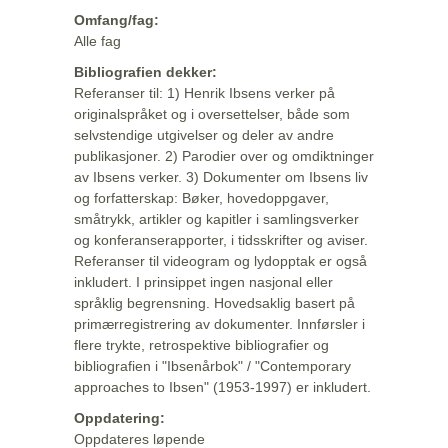
Omfang/fag:
Alle fag
Bibliografien dekker:
Referanser til: 1) Henrik Ibsens verker på
originalspråket og i oversettelser, både som
selvstendige utgivelser og deler av andre
publikasjoner. 2) Parodier over og omdiktninger
av Ibsens verker. 3) Dokumenter om Ibsens liv
og forfatterskap: Bøker, hovedoppgaver,
småtrykk, artikler og kapitler i samlingsverker
og konferanserapporter, i tidsskrifter og aviser.
Referanser til videogram og lydopptak er også
inkludert. I prinsippet ingen nasjonal eller
språklig begrensning. Hovedsaklig basert på
primærregistrering av dokumenter. Innførsler i
flere trykte, retrospektive bibliografier og
bibliografien i "Ibsenårbok" / "Contemporary
approaches to Ibsen" (1953-1997) er inkludert.
Oppdatering:
Oppdateres løpende