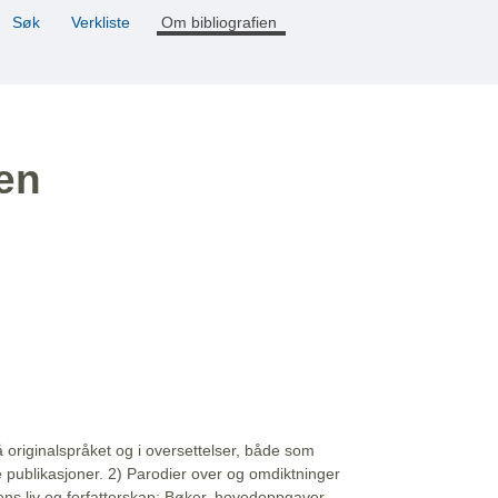
Søk
Verkliste
Om bibliografien
ien
å originalspråket og i oversettelser, både som
e publikasjoner. 2) Parodier over og omdiktninger
ns liv og forfatterskap: Bøker, hovedoppgaver,