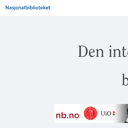
Den int
b