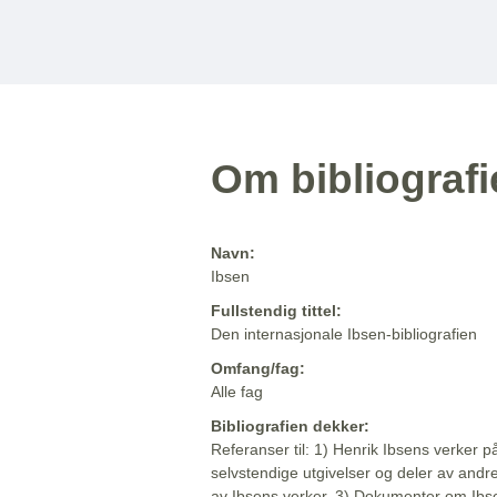
Om bibliograf
Navn:
Ibsen
Fullstendig tittel:
Den internasjonale Ibsen-bibliografien
Omfang/fag:
Alle fag
Bibliografien dekker:
Referanser til: 1) Henrik Ibsens verker p
selvstendige utgivelser og deler av andr
av Ibsens verker. 3) Dokumenter om Ibse