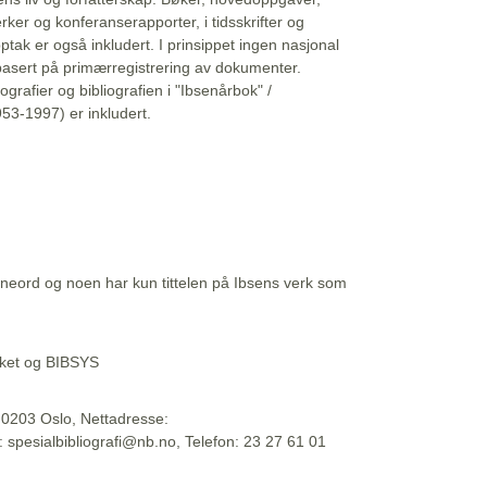
erker og konferanserapporter, i tidsskrifter og
ptak er også inkludert. I prinsippet ingen nasjonal
basert på primærregistrering av dokumenter.
liografier og bibliografien i "Ibsenårbok" /
53-1997) er inkludert.
eord og noen har kun tittelen på Ibsens verk som
teket og BIBSYS
, 0203 Oslo, Nettadresse:
t: spesialbibliografi@nb.no, Telefon: 23 27 61 01
 09:45:34