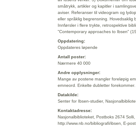
småtrykk, artikler og kapitler i samlingsv
aviser. Referanser til videogram og lydop
eller språklig begrensning. Hovedsaklig 
Innførsler i flere trykte, retrospektive bib
"Contemporary approaches to Ibsen" (19
Oppdatering:
Oppdateres løpende
Antall poster:
Nærmere 40 000
Andre opplysninger:
Mange av postene mangler foreløpig emn
emneord. Enkelte dubletter forekommer.
Datakilde:
Senter for Ibsen-studier, Nasjonalbiblio
Kontaktadresse:
Nasjonalbiblioteket, Postboks 2674 Solli
http://www.nb.no/bibliografi/ibsen, E-pos
Beskrivelsen sist oppdatert: 2022-06-20