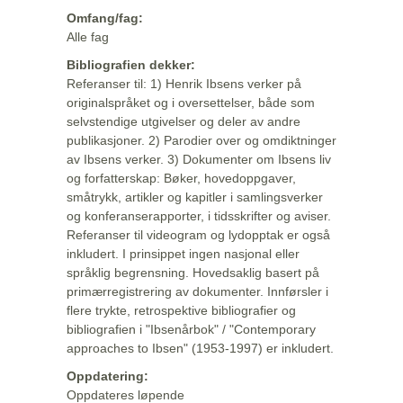
Omfang/fag:
Alle fag
Bibliografien dekker:
Referanser til: 1) Henrik Ibsens verker på
originalspråket og i oversettelser, både som
selvstendige utgivelser og deler av andre
publikasjoner. 2) Parodier over og omdiktninger
av Ibsens verker. 3) Dokumenter om Ibsens liv
og forfatterskap: Bøker, hovedoppgaver,
småtrykk, artikler og kapitler i samlingsverker
og konferanserapporter, i tidsskrifter og aviser.
Referanser til videogram og lydopptak er også
inkludert. I prinsippet ingen nasjonal eller
språklig begrensning. Hovedsaklig basert på
primærregistrering av dokumenter. Innførsler i
flere trykte, retrospektive bibliografier og
bibliografien i "Ibsenårbok" / "Contemporary
approaches to Ibsen" (1953-1997) er inkludert.
Oppdatering:
Oppdateres løpende