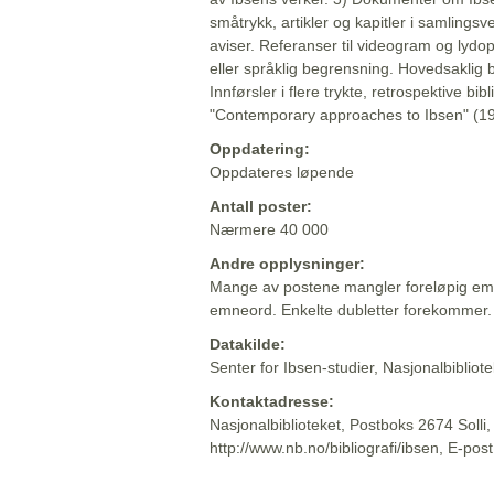
småtrykk, artikler og kapitler i samlingsv
aviser. Referanser til videogram og lydop
eller språklig begrensning. Hovedsaklig 
Innførsler i flere trykte, retrospektive bib
"Contemporary approaches to Ibsen" (19
Oppdatering:
Oppdateres løpende
Antall poster:
Nærmere 40 000
Andre opplysninger:
Mange av postene mangler foreløpig emn
emneord. Enkelte dubletter forekommer.
Datakilde:
Senter for Ibsen-studier, Nasjonalbiblio
Kontaktadresse:
Nasjonalbiblioteket, Postboks 2674 Solli
http://www.nb.no/bibliografi/ibsen, E-pos
Beskrivelsen sist oppdatert: 2022-06-20