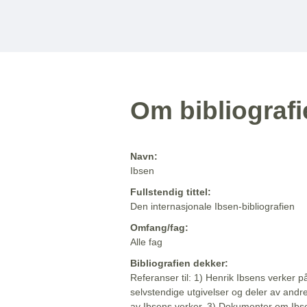
Om bibliograf
Navn:
Ibsen
Fullstendig tittel:
Den internasjonale Ibsen-bibliografien
Omfang/fag:
Alle fag
Bibliografien dekker:
Referanser til: 1) Henrik Ibsens verker p
selvstendige utgivelser og deler av andr
av Ibsens verker. 3) Dokumenter om Ibse