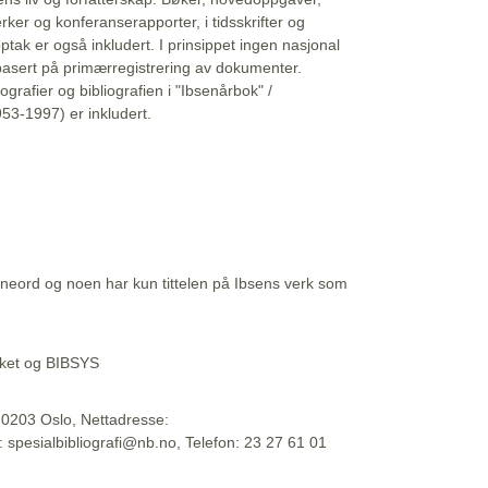
erker og konferanserapporter, i tidsskrifter og
ptak er også inkludert. I prinsippet ingen nasjonal
basert på primærregistrering av dokumenter.
liografier og bibliografien i "Ibsenårbok" /
53-1997) er inkludert.
eord og noen har kun tittelen på Ibsens verk som
teket og BIBSYS
, 0203 Oslo, Nettadresse:
t: spesialbibliografi@nb.no, Telefon: 23 27 61 01
 09:45:34