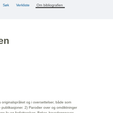
Søk
Verkliste
Om bibliografien
ien
å originalspråket og i oversettelser, både som
e publikasjoner. 2) Parodier over og omdiktninger
ns liv og forfatterskap: Bøker, hovedoppgaver,